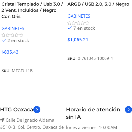
Cristal Templado / Usb 3.0 /
ARGB / USB 2.0, 3.0 / Negro
2 Vent. Incluidos / Negro
GABINETES
Con Gris
7 en stock
GABINETES
$
1,065.21
2 en stock
Añadir Al Carrito
$
835.43
SKU:
0-761345-10069-4
Añadir Al Carrito
SKU:
MFGFUL1B
HTG Oaxaca
Horario de atención
sin IA
Calle De Ignacio Aldama
#510-B, Col. Centro, Oaxaca de
lunes a viernes: 10:00AM –