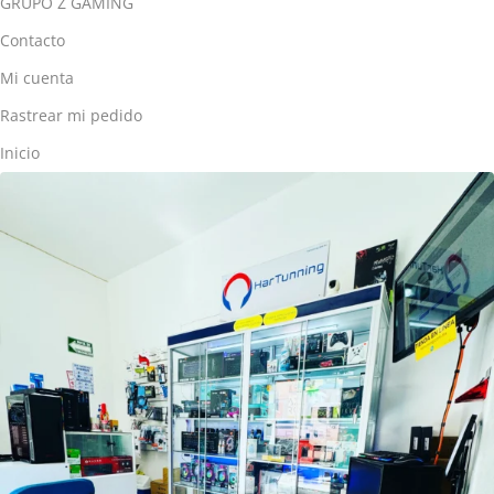
GRUPO Z´GAMING
Contacto
Mi cuenta
Rastrear mi pedido
Inicio