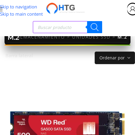
Skip to navigation
Skip to main content
M.2
TES
>
ALMACENAMIENTO
>
UNIDADES SSD
>
M.2
Barra lateral