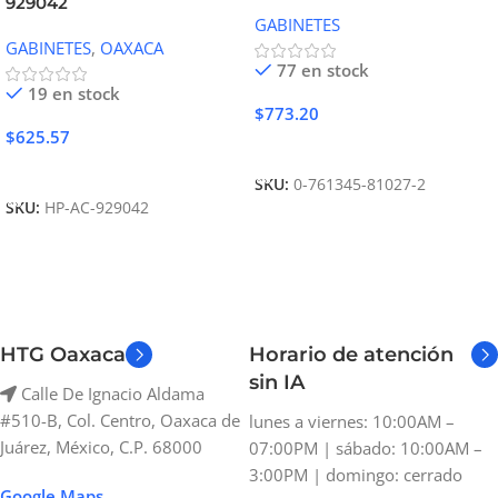
929042
GABINETES
GABINETES
,
OAXACA
77 en stock
19 en stock
$
773.20
$
625.57
Añadir Al Carrito
Añadir Al Carrito
SKU:
0-761345-81027-2
SKU:
HP-AC-929042
HTG Oaxaca
Horario de atención
sin IA
Calle De Ignacio Aldama
#510-B, Col. Centro, Oaxaca de
lunes a viernes: 10:00AM –
Juárez, México, C.P. 68000
07:00PM | sábado: 10:00AM –
3:00PM | domingo: cerrado
Google Maps