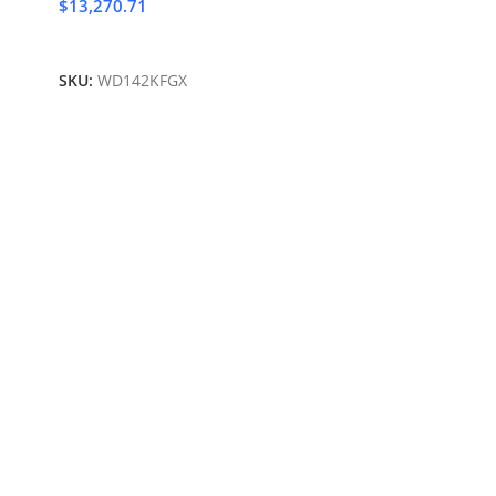
$
13,270.71
Añadir Al Carrito
SKU:
WD142KFGX