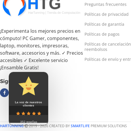
Preguntas frecuentes
Políticas de privacidad
Políticas de garantía
¡Experimenta los mejores precios en
Políticas de pagos
cómputo! PC Gamer, componentes,
Políticas de cancelación
laptop, monitores, impresoras,
reembolsos
software, accesorios y más. ✓ Precios
Políticas de envío y ent
accesibles ✓ Excelente servicio
¡Ensamble Gratis!
Síguenos
La voz de nuestros
clientes
352 reseñas
HARTUNNING
2019 - 2026 CREATED BY
SMARTLIFE
PREMIUM SOLUTIONS