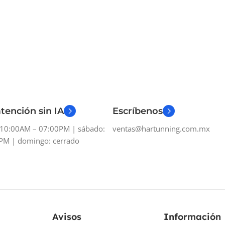
tención sin IA
Escríbenos
: 10:00AM – 07:00PM | sábado:
ventas@hartunning.com.mx
PM | domingo: cerrado
Avisos
Información