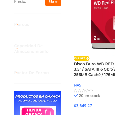
Precio:
—
Filtrar
Marcas
Capacidad De
Almacenamiento
Disco Duro WD RED P
3.5″ / SATA III 6 Gbit
Factor De Forma
256MB Caché / 175M
NAS
20 en stock
$
3,649.27
Añadir Al Carrito