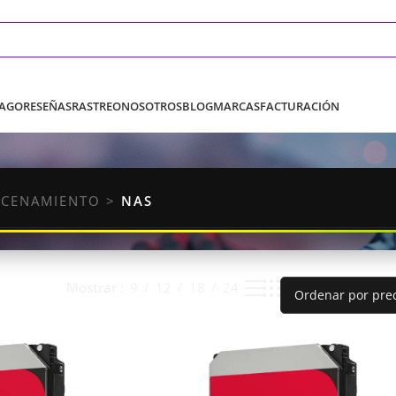
PAGO
RESEÑAS
RASTREO
NOSOTROS
BLOG
MARCAS
FACTURACIÓN
CENAMIENTO
>
NAS
Mostrar
9
12
18
24