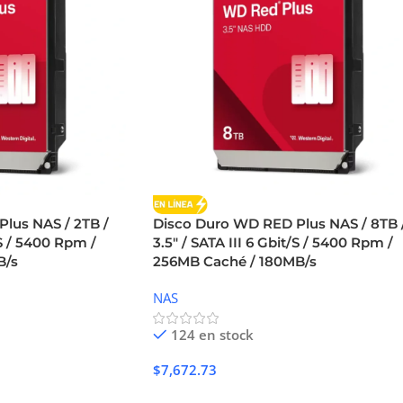
lus NAS / 2TB /
Disco Duro WD RED Plus NAS / 8TB 
/S / 5400 Rpm /
3.5″ / SATA III 6 Gbit/S / 5400 Rpm /
B/s
256MB Caché / 180MB/s
NAS
124 en stock
$
7,672.73
Añadir Al Carrito