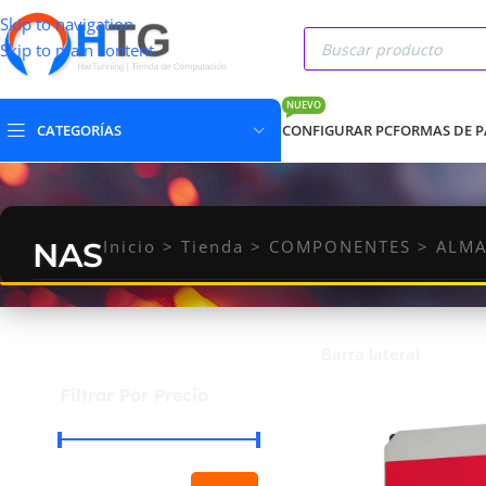
Skip to navigation
Skip to main content
NUEVO
CATEGORÍAS
CONFIGURAR PC
FORMAS DE 
NAS
Inicio
>
Tienda
>
COMPONENTES
>
ALMA
Barra lateral
Filtrar Por Precio