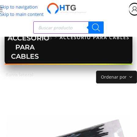
Skip to navigation
Skip to main content
ACCESORIO
LES Y ADAPTADORES
>
ACCESORIO PARA CABLES
PARA
CABLES
Barra lateral