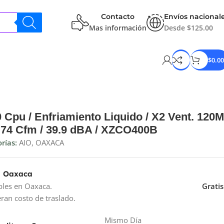
Contacto
Envíos nacional
Mas información
Desde $125.00
$
0.00
Cpu / Enfriamiento Liquido / X2 Vent. 120
3.74 Cfm / 39.9 dBA / XZCO400B
rías:
AIO
,
OAXACA
a Oaxaca
bles en Oaxaca.
Gratis
ran costo de traslado.
Mismo Día