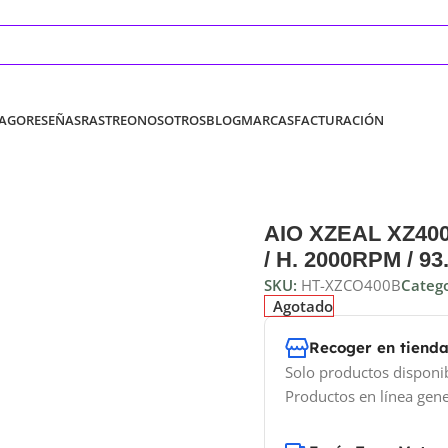
PAGO
RESEÑAS
RASTREO
NOSOTROS
BLOG
MARCAS
FACTURACIÓN
AIO XZEAL XZ400 
/ H. 2000RPM / 9
SKU:
HT-XZCO400B
Catego
Agotado
Recoger en tiend
Solo productos disponi
Productos en línea gene