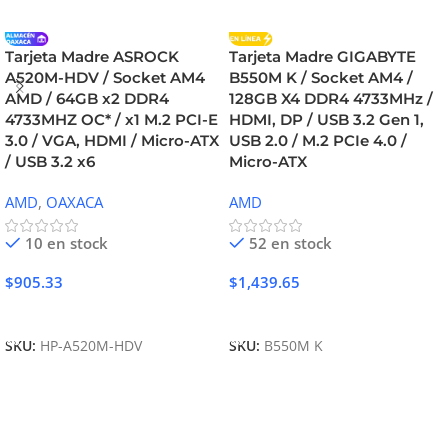
Tarjeta Madre ASROCK
Tarjeta Madre GIGABYTE
A520M-HDV / Socket AM4
B550M K / Socket AM4 /
AMD / 64GB x2 DDR4
128GB X4 DDR4 4733MHz /
4733MHZ OC* / x1 M.2 PCI-E
HDMI, DP / USB 3.2 Gen 1,
3.0 / VGA, HDMI / Micro-ATX
USB 2.0 / M.2 PCIe 4.0 /
/ USB 3.2 x6
Micro-ATX
AMD
,
OAXACA
AMD
10 en stock
52 en stock
$
905.33
$
1,439.65
Añadir Al Carrito
Añadir Al Carrito
SKU:
HP-A520M-HDV
SKU:
B550M K