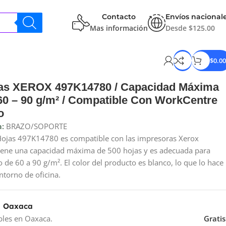
Contacto
Envíos nacional
Mas información
Desde $125.00
$
0.00
jas XEROX 497K14780 / Capacidad Máxima
60 – 90 g/m² / Compatible Con WorkCentre
o
a:
BRAZO/SOPORTE
Hojas 497K14780 es compatible con las impresoras Xerox
ene una capacidad máxima de 500 hojas y es adecuada para
 de 60 a 90 g/m². El color del producto es blanco, lo que lo hace
torno de oficina.
a Oaxaca
bles en Oaxaca.
Gratis