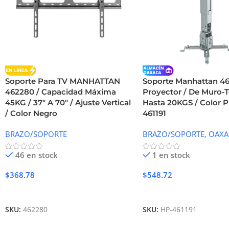
Soporte Para TV MANHATTAN
Soporte Manhattan 46
462280 / Capacidad Máxima
Proyector / De Muro-T
45KG / 37″ A 70″ / Ajuste Vertical
Hasta 20KGS / Color Pl
/ Color Negro
461191
BRAZO/SOPORTE
BRAZO/SOPORTE
,
OAXA
46 en stock
1 en stock
$
368.78
$
548.72
Añadir Al Carrito
Añadir Al Carrito
SKU:
462280
SKU:
HP-461191