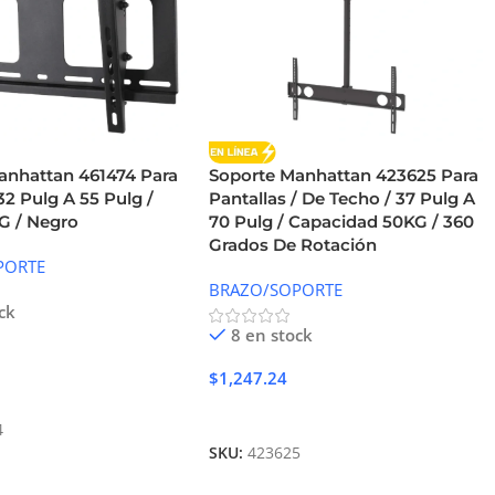
anhattan 461474 Para
Soporte Manhattan 423625 Para
 32 Pulg A 55 Pulg /
Pantallas / De Techo / 37 Pulg A
G / Negro
70 Pulg / Capacidad 50KG / 360
Grados De Rotación
PORTE
BRAZO/SOPORTE
ck
8 en stock
$
1,247.24
Carrito
Añadir Al Carrito
4
SKU:
423625