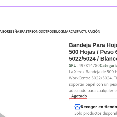
PAGO
RESEÑAS
RASTREO
NOSOTROS
BLOG
MARCAS
FACTURACIÓN
Bandeja Para Ho
500 Hojas / Peso 
5022/5024 / Blanc
SKU:
497K14780
Categorí
La Xerox Bandeja de 500 
WorkCentre 5022/5024. Ti
soportar papel con un peso
adecuado para cualquier en
Agotado
Recoger en tiend
Solo productos disponi