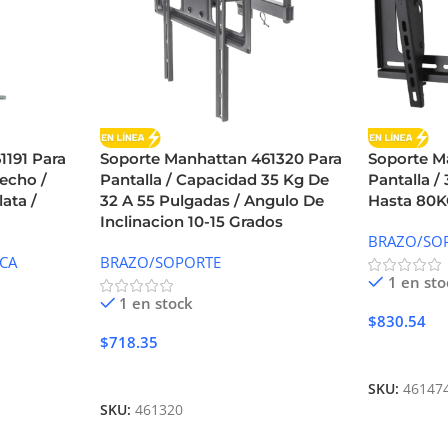
1191 Para
Soporte Manhattan 461320 Para
Soporte M
echo /
Pantalla / Capacidad 35 Kg De
Pantalla /
ata /
32 A 55 Pulgadas / Angulo De
Hasta 80K
Inclinacion 10-15 Grados
BRAZO/SO
CA
BRAZO/SOPORTE
1 en sto
1 en stock
$
830.54
$
718.35
Añadir Al 
Añadir Al Carrito
SKU:
46147
SKU:
461320