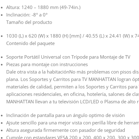
Altura: 1240 – 1880 mm (49-74in.)
Inclinación: -8° a 0°
Tamaño del producto
1030 (L) x 620 (W) x 1880 (H) [mm] / 40.55 (L) x 24.41 (W) x 7
Contenido del paquete
Soporte Portátil Universal con Trípode para Montaje de TV
Piezas para montaje con instrucciones
Dale otra vista a la habitaciónNo más problemas con pisos di
plana. Los Soportes y Carritos para TV MANHATTAN logran ópti
materiales de calidad, permiten a los Soportes y Carritos par
aplicaciones residenciales, en oficina, hotelería, salones de cl
MANHATTAN llevan a tu televisión LCD/LED o Plasma de alto re
Inclinación de pantalla para un ángulo optimo de visión
Ajsute sencillo para una mejor vista con perilla libre de herra
Altura asegurada firmemente con pasador de seguridad
Cumple con estandares VESA 200 x 200, 400 x 200, 300 x 300