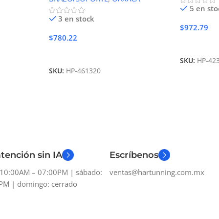
5 en sto
3 en stock
$
972.79
$
780.22
Añadir Al 
Añadir Al Carrito
SKU:
HP-42
SKU:
HP-461320
tención sin IA
Escríbenos
: 10:00AM – 07:00PM | sábado:
ventas@hartunning.com.mx
PM | domingo: cerrado