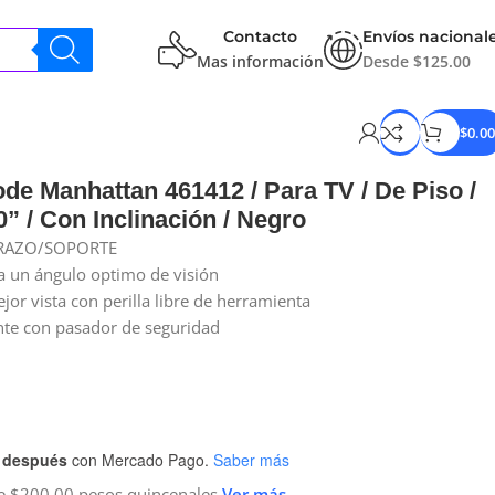
Contacto
Envíos nacional
Mas información
Desde $125.00
$
0.00
de Manhattan 461412 / Para TV / De Piso /
0” / Con Inclinación / Negro
RAZO/SOPORTE
ra un ángulo optimo de visión
jor vista con perilla libre de herramienta
nte con pasador de seguridad
 después
con Mercado Pago.
Saber más
 $200.00 pesos quincenales
Ver más