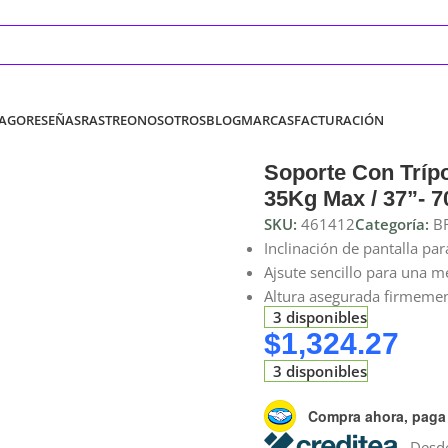
PAGO
RESEÑAS
RASTREO
NOSOTROS
BLOG
MARCAS
FACTURACIÓN
Soporte Con Trípo
35Kg Max / 37”- 7
SKU:
461412
Categoría:
B
Inclinación de pantalla pa
Ajsute sencillo para una me
Altura asegurada firmeme
3 disponibles
$
1,324.27
3 disponibles
Compra ahora, paga
Desde