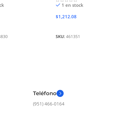
ck
1 en stock
$
1,212.08
Carrito
Añadir Al Carrito
3830
SKU:
461351
Teléfono
(951) 466-0164