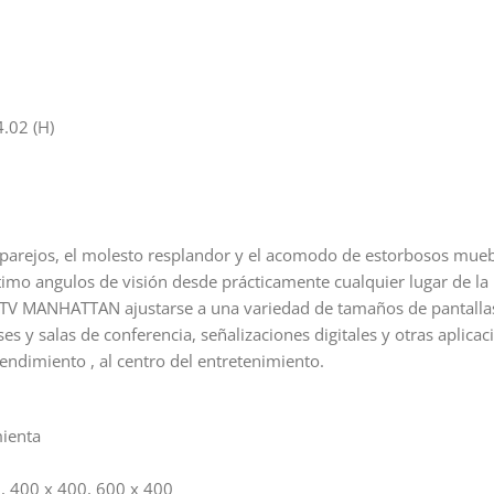
4.02 (H)
sparejos, el molesto resplandor y el acomodo de estorbosos mueb
mo angulos de visión desde prácticamente cualquier lugar de la 
a TV MANHATTAN ajustarse a una variedad de tamaños de pantallas 
ases y salas de conferencia, señalizaciones digitales y otras aplica
ndimiento , al centro del entretenimiento.
mienta
, 400 x 400, 600 x 400