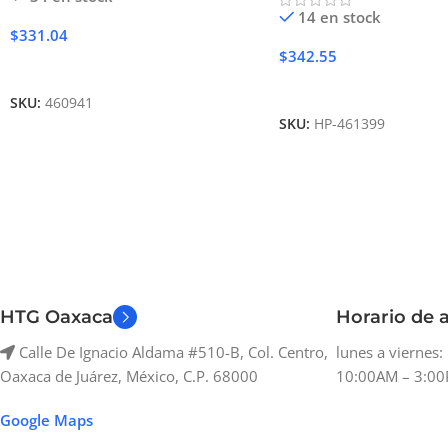
14 en stock
$
331.04
$
342.55
Añadir Al Carrito
Añadir Al Carrito
SKU:
460941
SKU:
HP-461399
HTG Oaxaca
Horario de a
Calle De Ignacio Aldama #510-B, Col. Centro,
lunes a viernes
Oaxaca de Juárez, México, C.P. 68000
10:00AM – 3:00
Google Maps