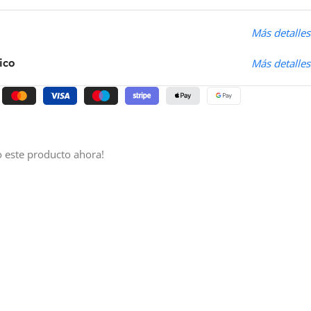
o
Más detalles
ico
Más detalles
 este producto ahora!