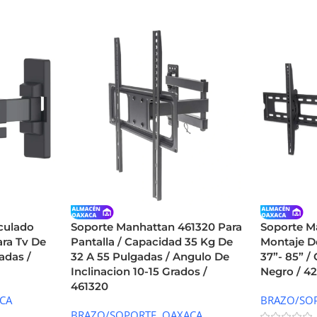
culado
Soporte Manhattan 461320 Para
Soporte M
ara Tv De
Pantalla / Capacidad 35 Kg De
Montaje D
adas /
32 A 55 Pulgadas / Angulo De
37”- 85” /
Inclinacion 10-15 Grados /
Negro / 4
461320
CA
BRAZO/SO
BRAZO/SOPORTE
,
OAXACA