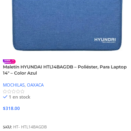
Maletín HYUNDAI HTL14BAGDB – Poliéster, Para Laptop
14″ – Color Azul
MOCHILAS
,
OAXACA
1 en stock
$
318.00
Añadir Al Carrito
SKU:
HT- HTL14BAGDB