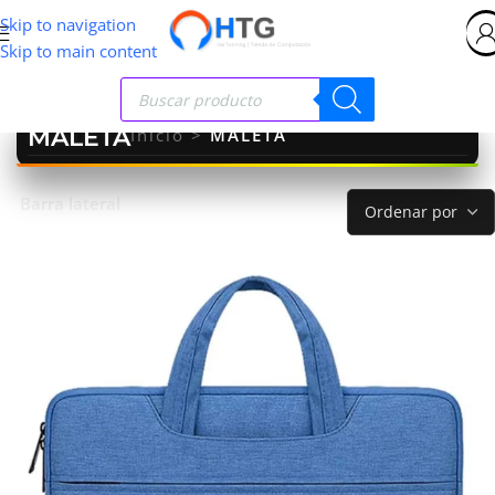
Skip to navigation
Skip to main content
MALETA
Inicio
>
MALETA
Barra lateral