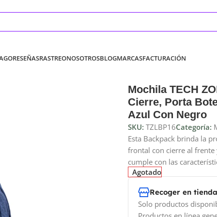
PAGO
RESEÑAS
RASTREO
NOSOTROS
BLOG
MARCAS
FACTURACIÓN
Mochila TECH ZON
Cierre, Porta Bote
Azul Con Negro
SKU:
TZLBP16
Categoría:
Esta Backpack brinda la pr
frontal con cierre al frent
cumple con las característ
Agotado
Recoger en tiend
Solo productos disponi
Productos en línea gene