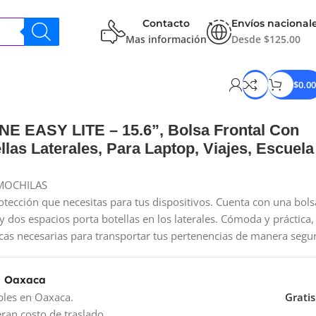
Contacto
Envíos nacional
Mas información
Desde $125.00
$
0.00
E EASY LITE – 15.6”, Bolsa Frontal Con
llas Laterales, Para Laptop, Viajes, Escuela
MOCHILAS
otección que necesitas para tus dispositivos. Cuenta con una bols
e y dos espacios porta botellas en los laterales. Cómoda y práctica,
icas necesarias para transportar tus pertenencias de manera segu
a Oaxaca
bles en Oaxaca.
Gratis
ran costo de traslado.