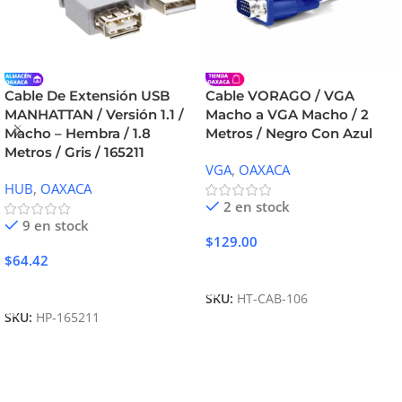
Cable De Extensión USB
Cable VORAGO / VGA
MANHATTAN / Versión 1.1 /
Macho a VGA Macho / 2
Macho – Hembra / 1.8
Metros / Negro Con Azul
Metros / Gris / 165211
VGA
,
OAXACA
HUB
,
OAXACA
2 en stock
9 en stock
$
129.00
$
64.42
Añadir Al Carrito
Añadir Al Carrito
SKU:
HT-CAB-106
SKU:
HP-165211