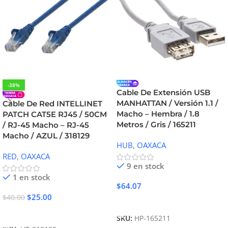
-38%
Cable De Extensión USB
MANHATTAN / Versión 1.1 /
Cable De Red INTELLINET
Macho – Hembra / 1.8
PATCH CAT5E RJ45 / 50CM
Metros / Gris / 165211
/ RJ-45 Macho – RJ-45
Macho / AZUL / 318129
HUB
,
OAXACA
RED
,
OAXACA
9 en stock
1 en stock
$
64.07
$
25.00
$
40.00
Añadir Al Carrito
Añadir Al Carrito
SKU:
HP-165211