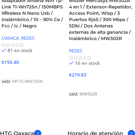
Adaptador Antena Wifi Tp-
Router Mercusys MW302R
Link Tl-Wn725n / 150MBPS
4 en 1 / Extensor-Repetidor,
Wireless N Nano Usb /
Access Point, Wisp / 3
Inalámbrico / 10 – 90% Ce /
Puertos Rj45 / 300 Mbps /
Fcc / Ic / Negro
5Dbi / Dos Antenas
externas de alta ganancia /
OAXACA
,
REDES
Inalámbrico / MW302R
81 en stock
REDES
$
150.40
16 en stock
Añadir Al Carrito
$
219.83
SKU:
HP-TL-WN725N
Añadir Al Carrito
SKU:
MW302R
HTG Oaxaca
Horario de atención