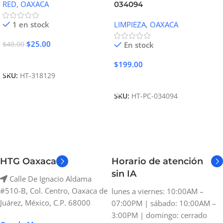
RED
,
OAXACA
034094
1 en stock
LIMPIEZA
,
OAXACA
$
25.00
$
40.00
En stock
Añadir Al Carrito
$
199.00
SKU:
HT-318129
Añadir Al Carrito
SKU:
HT-PC-034094
HTG Oaxaca
Horario de atención
sin IA
Calle De Ignacio Aldama
#510-B, Col. Centro, Oaxaca de
lunes a viernes: 10:00AM –
Juárez, México, C.P. 68000
07:00PM | sábado: 10:00AM –
3:00PM | domingo: cerrado