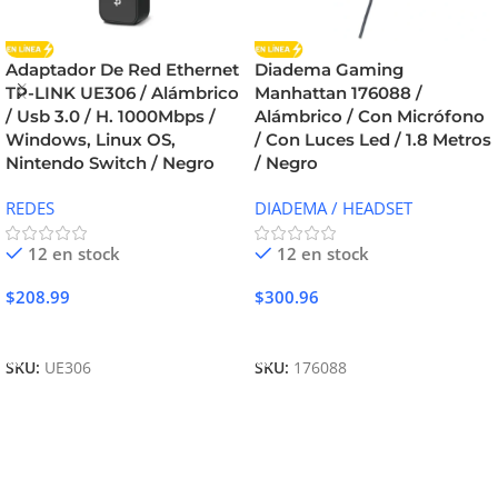
Adaptador De Red Ethernet
Diadema Gaming
TP-LINK UE306 / Alámbrico
Manhattan 176088 /
/ Usb 3.0 / H. 1000Mbps /
Alámbrico / Con Micrófono
Windows, Linux OS,
/ Con Luces Led / 1.8 Metros
Nintendo Switch / Negro
/ Negro
REDES
DIADEMA / HEADSET
12 en stock
12 en stock
$
208.99
$
300.96
Añadir Al Carrito
Añadir Al Carrito
SKU:
UE306
SKU:
176088