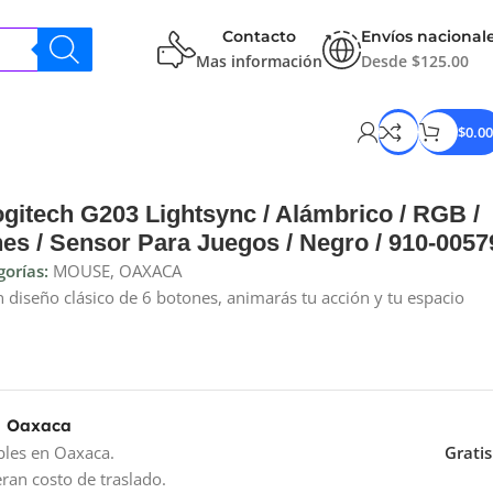
Contacto
Envíos nacional
Mas información
Desde $125.00
$
0.00
tech G203 Lightsync / Alámbrico / RGB /
nes / Sensor Para Juegos / Negro / 910-0057
orías:
MOUSE
,
OAXACA
 diseño clásico de 6 botones, animarás tu acción y tu espacio
a Oaxaca
bles en Oaxaca.
Gratis
ran costo de traslado.