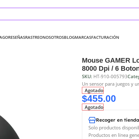
PAGO
RESEÑAS
RASTREO
NOSOTROS
BLOG
MARCAS
FACTURACIÓN
Mouse GAMER Logi
8000 Dpi / 6 Boto
SKU:
HT-910-005793
Categ
Un sensor para juegos y un
Agotado
$
455.00
Agotado
Recoger en tiend
Solo productos disponi
Productos en línea gene