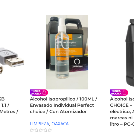
SB
Alcohol Isopropilico / 100ML /
Alcohol I
.1 /
Envasado Individual Perfect
CHOICE – 
Metros /
choice / Con Atomizador
eléctrico,
marcas ni
LIMPIEZA
,
OAXACA
litro – PC