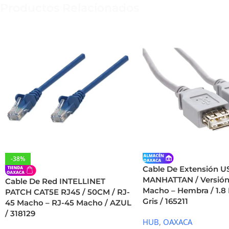
Productos Relacionados
-38%
Cable De Extensión U
MANHATTAN / Versión 1
Cable De Red INTELLINET
Macho – Hembra / 1.8 
PATCH CAT5E RJ45 / 50CM / RJ-
Gris / 165211
45 Macho – RJ-45 Macho / AZUL
/ 318129
HUB
,
OAXACA