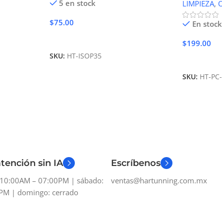
5 en stock
LIMPIEZA
,
$
75.00
En stock
Añadir Al Carrito
$
199.00
SKU:
HT-ISOP35
Añadir Al 
SKU:
HT-PC
tención sin IA
Escríbenos
: 10:00AM – 07:00PM | sábado:
ventas@hartunning.com.mx
PM | domingo: cerrado