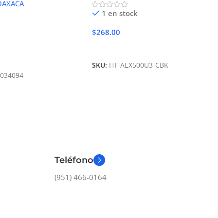
OAXACA
1 en stock
$
268.00
Añadir Al Carrito
Carrito
SKU:
HT-AEX500U3-CBK
-034094
Teléfono
(951) 466-0164