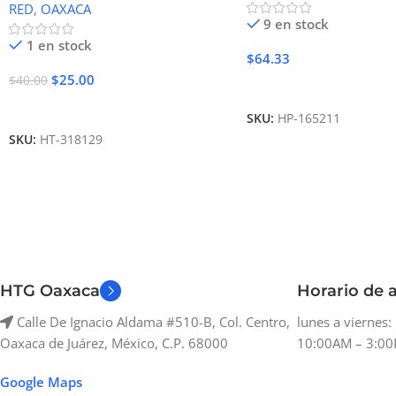
RED
,
OAXACA
9 en stock
1 en stock
$
64.33
$
25.00
$
40.00
Añadir Al Carrito
Añadir Al Carrito
SKU:
HP-165211
SKU:
HT-318129
HTG Oaxaca
Horario de a
Calle De Ignacio Aldama #510-B, Col. Centro,
lunes a viernes
Oaxaca de Juárez, México, C.P. 68000
10:00AM – 3:00
Google Maps