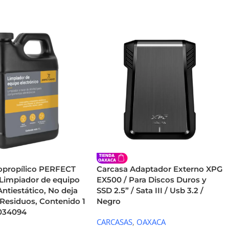
sopropílico PERFECT
Carcasa Adaptador Externo XPG
Limpiador de equipo
EX500 / Para Discos Duros y
 Antiestático, No deja
SSD 2.5” / Sata III / Usb 3.2 /
 Residuos, Contenido 1
Negro
-034094
CARCASAS
,
OAXACA