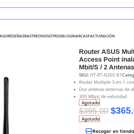
PAGO
RESEÑAS
RASTREO
NOSOTROS
BLOG
MARCAS
FACTURACIÓN
Router ASUS Mult
Access Point inal
Mbit/S / 2 Antenas
SKU:
HT-RT-N300 B1
Categ
Router Multiple 3-en-1 co
Dos antenas externas de a
300 Mbps de velocidad
Agotado
$
365
$
395.00
Agotado
Recoger en tiend