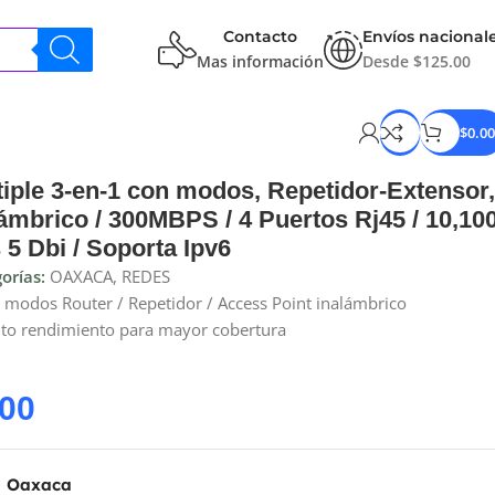
Contacto
Envíos nacional
Mas información
Desde $125.00
$
0.00
iple 3-en-1 con modos, Repetidor-Extensor
ámbrico / 300MBPS / 4 Puertos Rj45 / 10,10
 5 Dbi / Soporta Ipv6
orías:
OAXACA
,
REDES
n modos Router / Repetidor / Access Point inalámbrico
lto rendimiento para mayor cobertura
.00
a Oaxaca