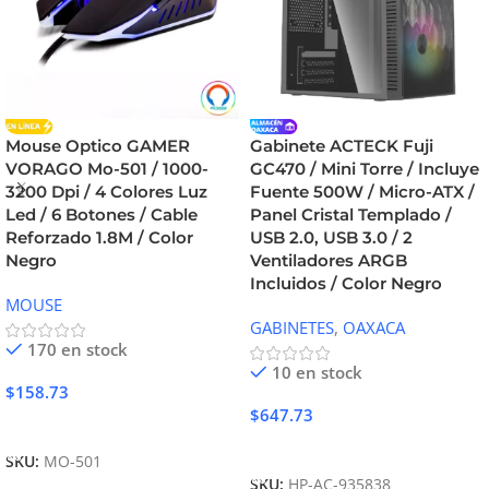
Mouse Optico GAMER
Gabinete ACTECK Fuji
VORAGO Mo-501 / 1000-
GC470 / Mini Torre / Incluye
3200 Dpi / 4 Colores Luz
Fuente 500W / Micro-ATX /
Led / 6 Botones / Cable
Panel Cristal Templado /
Reforzado 1.8M / Color
USB 2.0, USB 3.0 / 2
Negro
Ventiladores ARGB
Incluidos / Color Negro
MOUSE
GABINETES
,
OAXACA
170 en stock
10 en stock
$
158.73
$
647.73
Añadir Al Carrito
Añadir Al Carrito
SKU:
MO-501
SKU:
HP-AC-935838