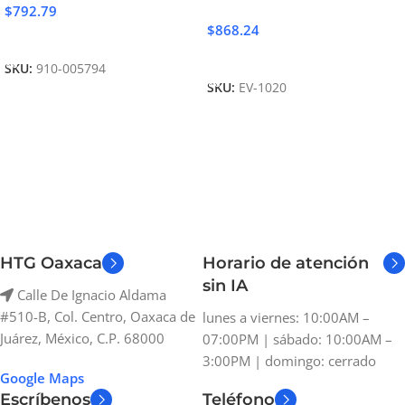
$
792.79
$
868.24
Añadir Al Carrito
Añadir Al Carrito
SKU:
910-005794
SKU:
EV-1020
HTG Oaxaca
Horario de atención
sin IA
Calle De Ignacio Aldama
#510-B, Col. Centro, Oaxaca de
lunes a viernes: 10:00AM –
Juárez, México, C.P. 68000
07:00PM | sábado: 10:00AM –
3:00PM | domingo: cerrado
Google Maps
Escríbenos
Teléfono