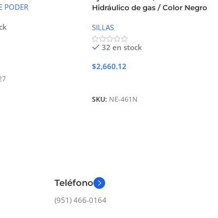
E PODER
Hidráulico de gas / Color Negro
ck
SILLAS
32 en stock
Carrito
$
2,660.12
27
Añadir Al Carrito
SKU:
NE-461N
Teléfono
(951) 466-0164