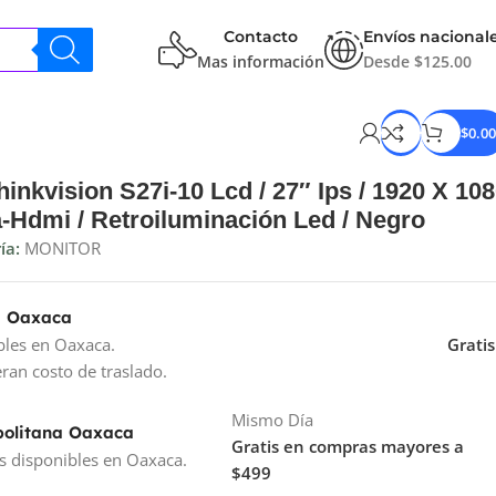
Contacto
Envíos nacional
Mas información
Desde $125.00
$
0.00
inkvision S27i-10 Lcd / 27″ Ips / 1920 X 10
a-Hdmi / Retroiluminación Led / Negro
ía:
MONITOR
a Oaxaca
bles en Oaxaca.
Gratis
ran costo de traslado.
Mismo Día
politana Oaxaca
Gratis en compras mayores a
s disponibles en Oaxaca.
$499