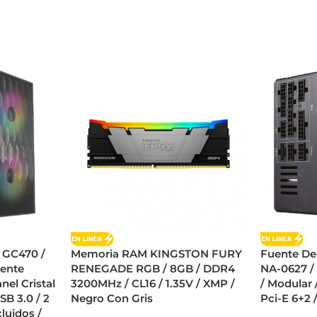
 GC470 /
Memoria RAM KINGSTON FURY
Fuente D
uente
RENEGADE RGB / 8GB / DDR4
NA-0627 /
nel Cristal
3200MHz / CL16 / 1.35V / XMP /
/ Modular 
SB 3.0 / 2
Negro Con Gris
Pci-E 6+2 
luidos /