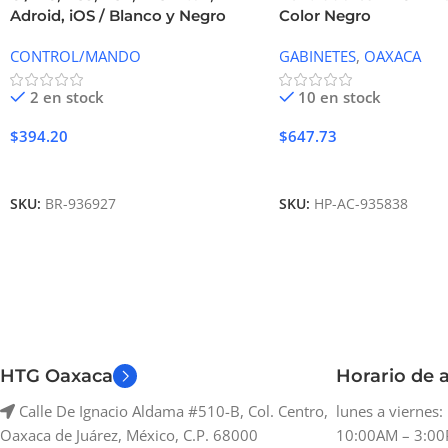
Adroid, iOS / Blanco y Negro
Color Negro
CONTROL/MANDO
GABINETES
,
OAXACA
2 en stock
10 en stock
$
394.20
$
647.73
Añadir Al Carrito
Añadir Al Carrito
SKU:
BR-936927
SKU:
HP-AC-935838
HTG Oaxaca
Horario de a
Calle De Ignacio Aldama #510-B, Col. Centro,
lunes a viernes
Oaxaca de Juárez, México, C.P. 68000
10:00AM – 3:00