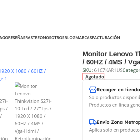
PAGO
RESEÑAS
RASTREO
NOSOTROS
BLOG
MARCAS
FACTURACIÓN
Monitor Lenovo Th
/ 60HZ / 4MS / Vg
SKU:
61C7KAR1US
Categor
Agotado
Recoger en tiend
Solo productos disponi
Productos en línea gene
Envío Zona Metro
Aplica solo en producto