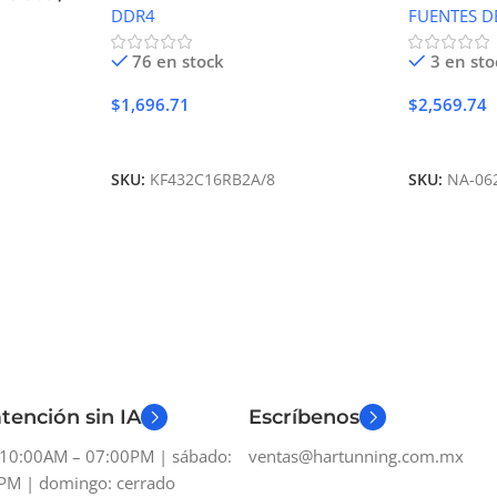
DDR4
FUENTES D
76 en stock
3 en sto
$
1,696.71
$
2,569.74
Añadir Al Carrito
Añadir Al 
SKU:
KF432C16RB2A/8
SKU:
NA-06
tención sin IA
Escríbenos
: 10:00AM – 07:00PM | sábado:
ventas@hartunning.com.mx
PM | domingo: cerrado