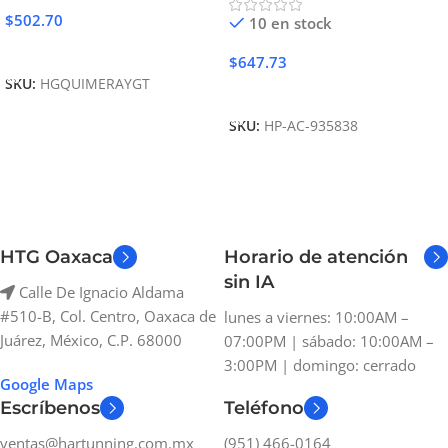
$
502.70
10 en stock
Añadir Al Carrito
$
647.73
SKU:
HGQUIMERAYGT
Añadir Al Carrito
SKU:
HP-AC-935838
HTG Oaxaca
Horario de atención
sin IA
Calle De Ignacio Aldama
#510-B, Col. Centro, Oaxaca de
lunes a viernes: 10:00AM –
Juárez, México, C.P. 68000
07:00PM | sábado: 10:00AM –
3:00PM | domingo: cerrado
Google Maps
Escríbenos
Teléfono
ventas@hartunning.com.mx
(951) 466-0164