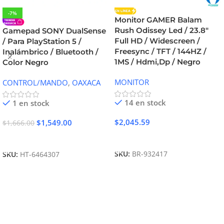
-7%
Monitor GAMER Balam
Rush Odissey Led / 23.8″
Gamepad SONY DualSense
Full HD / Widescreen /
/ Para PlayStation 5 /
Freesync / TFT / 144HZ /
Inalámbrico / Bluetooth /
1MS / Hdmi,Dp / Negro
Color Negro
MONITOR
CONTROL/MANDO
,
OAXACA
14 en stock
1 en stock
$
2,045.59
$
1,549.00
$
1,666.00
Añadir Al Carrito
Añadir Al Carrito
SKU:
BR-932417
SKU:
HT-6464307