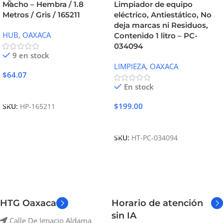
Macho – Hembra / 1.8
Limpiador de equipo
Metros / Gris / 165211
eléctrico, Antiestático, No
deja marcas ni Residuos,
HUB
,
OAXACA
Contenido 1 litro – PC-
034094
9 en stock
LIMPIEZA
,
OAXACA
$
64.07
En stock
Añadir Al Carrito
$
199.00
SKU:
HP-165211
Añadir Al Carrito
SKU:
HT-PC-034094
HTG Oaxaca
Horario de atención
sin IA
Calle De Ignacio Aldama