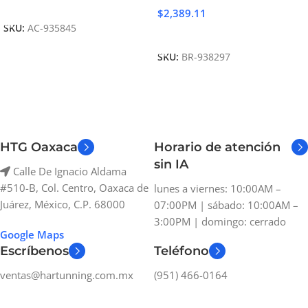
Añadir Al Carrito
$
2,389.11
SKU:
AC-935845
Añadir Al Carrito
SKU:
BR-938297
HTG Oaxaca
Horario de atención
sin IA
Calle De Ignacio Aldama
#510-B, Col. Centro, Oaxaca de
lunes a viernes: 10:00AM –
Juárez, México, C.P. 68000
07:00PM | sábado: 10:00AM –
3:00PM | domingo: cerrado
Google Maps
Escríbenos
Teléfono
ventas@hartunning.com.mx
(951) 466-0164