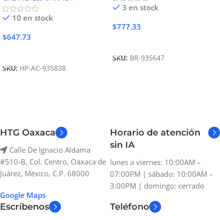
3 en stock
10 en stock
$
777.33
$
647.73
Añadir Al Carrito
Añadir Al Carrito
SKU:
BR-935647
SKU:
HP-AC-935838
HTG Oaxaca
Horario de atención
sin IA
Calle De Ignacio Aldama
#510-B, Col. Centro, Oaxaca de
lunes a viernes: 10:00AM –
Juárez, México, C.P. 68000
07:00PM | sábado: 10:00AM –
3:00PM | domingo: cerrado
Google Maps
Escríbenos
Teléfono