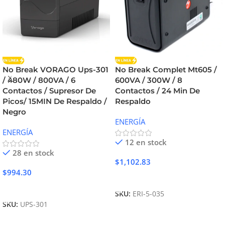
No Break VORAGO Ups-301
No Break Complet Mt605 /
/ 480W / 800VA / 6
600VA / 300W / 8
Contactos / Supresor De
Contactos / 24 Min De
Picos/ 15MIN De Respaldo /
Respaldo
Negro
ENERGÍA
ENERGÍA
12 en stock
28 en stock
$
1,102.83
$
994.30
Añadir Al Carrito
Añadir Al Carrito
SKU:
ERI-5-035
SKU:
UPS-301