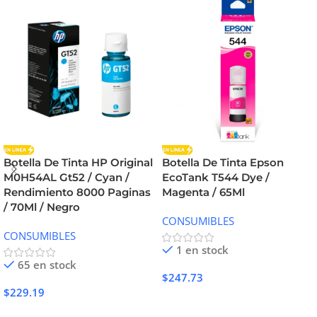
Botella De Tinta HP Original
Botella De Tinta Epson
M0H54AL Gt52 / Cyan /
EcoTank T544 Dye /
Rendimiento 8000 Paginas
Magenta / 65Ml
/ 70Ml / Negro
CONSUMIBLES
CONSUMIBLES
1 en stock
65 en stock
$
247.73
$
229.19
Añadir Al Carrito
Añadir Al Carrito