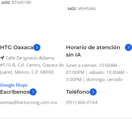
SKU:
BT6001BK
SKU:
M0H54AL
HTG Oaxaca
Horario de atención
sin IA
Calle De Ignacio Aldama
#510-B, Col. Centro, Oaxaca de
lunes a viernes: 10:00AM –
Juárez, México, C.P. 68000
07:00PM | sábado: 10:00AM –
3:00PM | domingo: cerrado
Google Maps
Escríbenos
Teléfono
ventas@hartunning.com.mx
(951) 466-0164