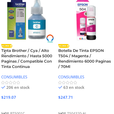
Tinta Brother / Cya / Alto
Botella De Tinta EPSON
Rendimiento / Hasta 5000
T504 / Magenta /
Paginas / Compatible Con
Rendimiento 6000 Paginas
Tinta Continua
/ 70Ml
CONSUMIBLES
CONSUMIBLES
206 en stock
63 en stock
$
219.07
$
247.71
Añadir Al Carrito
Añadir Al Carrito
SKU:
BT5001C
SKU:
T504320-AL