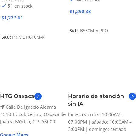
51 en stock
$
1,290.38
$
1,237.61
Añadir Al Carrito
Añadir Al Carrito
SKU:
B550M-A PRO
SKU:
PRIME H610M-K
HTG Oaxaca
Horario de atención
sin IA
Calle De Ignacio Aldama
#510-B, Col. Centro, Oaxaca de
lunes a viernes: 10:00AM –
Juárez, México, C.P. 68000
07:00PM | sábado: 10:00AM –
3:00PM | domingo: cerrado
Google Maps