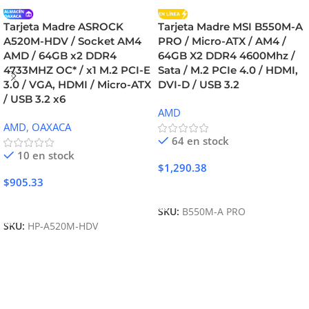
Tarjeta Madre ASROCK
Tarjeta Madre MSI B550M-A
A520M-HDV / Socket AM4
PRO / Micro-ATX / AM4 /
AMD / 64GB x2 DDR4
64GB X2 DDR4 4600Mhz /
4733MHZ OC* / x1 M.2 PCI-E
Sata / M.2 PCIe 4.0 / HDMI,
3.0 / VGA, HDMI / Micro-ATX
DVI-D / USB 3.2
/ USB 3.2 x6
AMD
AMD
,
OAXACA
64 en stock
10 en stock
$
1,290.38
$
905.33
Añadir Al Carrito
Añadir Al Carrito
SKU:
B550M-A PRO
SKU:
HP-A520M-HDV