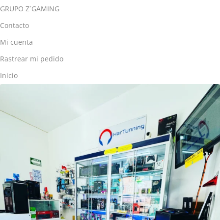
GRUPO Z´GAMING
Contacto
Mi cuenta
Rastrear mi pedido
Inicio