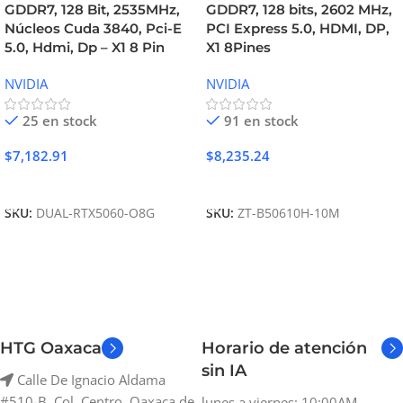
GDDR7, 128 Bit, 2535MHz,
GDDR7, 128 bits, 2602 MHz,
Núcleos Cuda 3840, Pci-E
PCI Express 5.0, HDMI, DP,
5.0, Hdmi, Dp – X1 8 Pin
X1 8Pines
NVIDIA
NVIDIA
25 en stock
91 en stock
$
7,182.91
$
8,235.24
Añadir Al Carrito
Añadir Al Carrito
SKU:
DUAL-RTX5060-O8G
SKU:
ZT-B50610H-10M
HTG Oaxaca
Horario de atención
sin IA
Calle De Ignacio Aldama
#510-B, Col. Centro, Oaxaca de
lunes a viernes: 10:00AM –