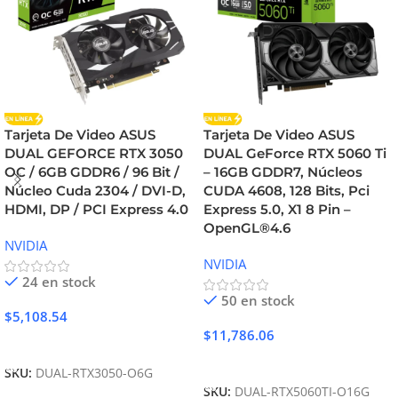
Tarjeta De Video ASUS
Tarjeta De Video ASUS
DUAL GEFORCE RTX 3050
DUAL GeForce RTX 5060 Ti
OC / 6GB GDDR6 / 96 Bit /
– 16GB GDDR7, Núcleos
Núcleo Cuda 2304 / DVI-D,
CUDA 4608, 128 Bits, Pci
HDMI, DP / PCI Express 4.0
Express 5.0, X1 8 Pin –
OpenGL®4.6
NVIDIA
NVIDIA
24 en stock
50 en stock
$
5,108.54
$
11,786.06
Añadir Al Carrito
Añadir Al Carrito
SKU:
DUAL-RTX3050-O6G
SKU:
DUAL-RTX5060TI-O16G