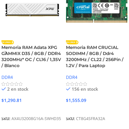
Memoria RAM Adata XPG
Memoria RAM CRUCIAL
GAMMIX D35 / 8GB / DDR4
SODIMM / 8GB / Ddr4
3200MHz* OC / CL16 / 1,35V
3200MHz / CL22 / 256Pin /
/ Blanco
1.2V / Para Laptop
DDR4
DDR4
2 en stock
156 en stock
$
1,290.81
$
1,555.09
Añadir Al Carrito
Añadir Al Carrito
SKU:
AX4U32008G16A-SWHD35
SKU:
CT8G4SFRA32A