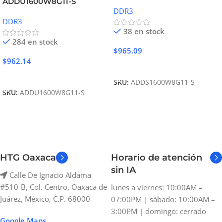
ADDU1600W8G11-S
DDR3
DDR3
38 en stock
284 en stock
$
965.09
$
962.14
Añadir Al Carrito
Añadir Al Carrito
SKU:
ADDS1600W8G11-S
SKU:
ADDU1600W8G11-S
HTG Oaxaca
Horario de atención
sin IA
Calle De Ignacio Aldama
#510-B, Col. Centro, Oaxaca de
lunes a viernes: 10:00AM –
Juárez, México, C.P. 68000
07:00PM | sábado: 10:00AM –
3:00PM | domingo: cerrado
Google Maps