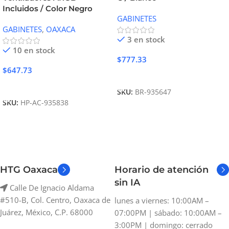
Incluidos / Color Negro
GABINETES
GABINETES
,
OAXACA
3 en stock
10 en stock
$
777.33
$
647.73
Añadir Al Carrito
Añadir Al Carrito
SKU:
BR-935647
SKU:
HP-AC-935838
HTG Oaxaca
Horario de atención
sin IA
Calle De Ignacio Aldama
#510-B, Col. Centro, Oaxaca de
lunes a viernes: 10:00AM –
Juárez, México, C.P. 68000
07:00PM | sábado: 10:00AM –
3:00PM | domingo: cerrado