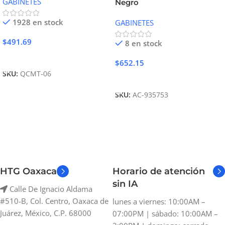
GABINETES
Negro
1928 en stock
GABINETES
$
491.69
8 en stock
Añadir Al Carrito
$
652.15
SKU:
QCMT-06
Añadir Al Carrito
SKU:
AC-935753
HTG Oaxaca
Horario de atención
sin IA
Calle De Ignacio Aldama
#510-B, Col. Centro, Oaxaca de
lunes a viernes: 10:00AM –
Juárez, México, C.P. 68000
07:00PM | sábado: 10:00AM –