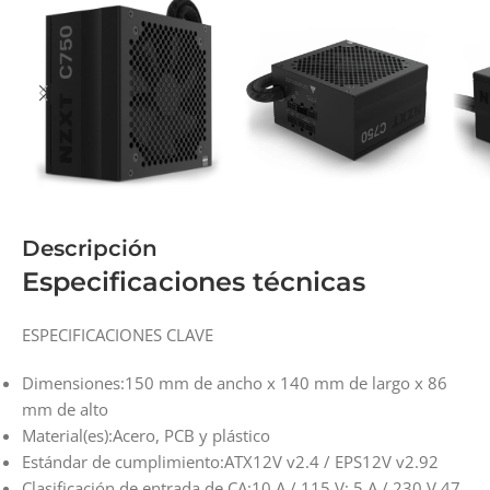
Descripción
Especificaciones técnicas
ESPECIFICACIONES CLAVE
Dimensiones:
150 mm de ancho x 140 mm de largo x 86
mm de alto
Material(es):
Acero, PCB y plástico
Estándar de cumplimiento:
ATX12V v2.4 / EPS12V v2.92
Clasificación de entrada de CA:
10 A / 115 V; 5 A / 230 V 47