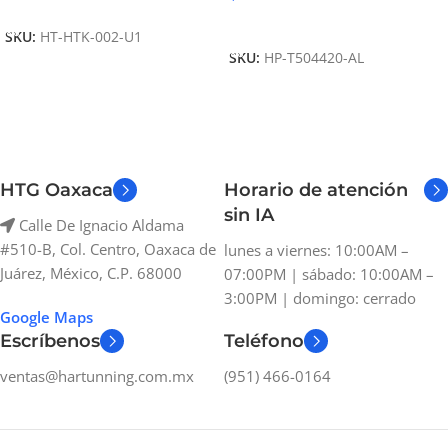
Añadir Al Carrito
Añadir Al Carrito
SKU:
HT-HTK-002-U1
SKU:
HP-T504420-AL
HTG Oaxaca
Horario de atención
sin IA
Calle De Ignacio Aldama
#510-B, Col. Centro, Oaxaca de
lunes a viernes: 10:00AM –
Juárez, México, C.P. 68000
07:00PM | sábado: 10:00AM –
3:00PM | domingo: cerrado
Google Maps
Escríbenos
Teléfono
ventas@hartunning.com.mx
(951) 466-0164