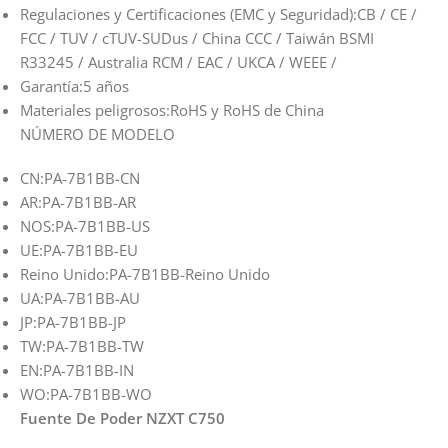
Regulaciones y Certificaciones (EMC y Seguridad):
CB / CE /
FCC / TUV / cTUV-SUDus / China CCC / Taiwán BSMI
R33245 / Australia RCM / EAC / UKCA / WEEE /
Garantía:
5 años
Materiales peligrosos:
RoHS y RoHS de China
NÚMERO DE MODELO
CN:
PA-7B1BB-CN
AR:
PA-7B1BB-AR
NOS:
PA-7B1BB-US
UE:
PA-7B1BB-EU
Reino Unido:
PA-7B1BB-Reino Unido
UA:
PA-7B1BB-AU
JP:
PA-7B1BB-JP
TW:
PA-7B1BB-TW
EN:
PA-7B1BB-IN
WO:
PA-7B1BB-WO
Fuente De Poder NZXT C750