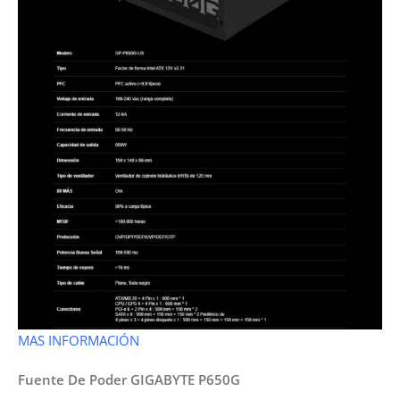
MAS INFORMACIÓN
Fuente De Poder GIGABYTE P650G