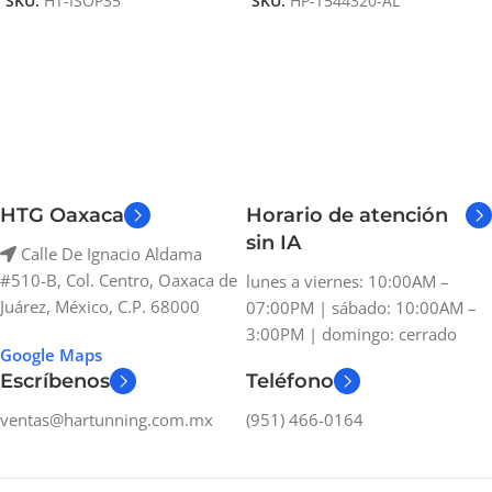
SKU:
HT-ISOP35
SKU:
HP-T544320-AL
HTG Oaxaca
Horario de atención
sin IA
Calle De Ignacio Aldama
#510-B, Col. Centro, Oaxaca de
lunes a viernes: 10:00AM –
Juárez, México, C.P. 68000
07:00PM | sábado: 10:00AM –
3:00PM | domingo: cerrado
Google Maps
Escríbenos
Teléfono
ventas@hartunning.com.mx
(951) 466-0164