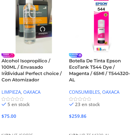
Alcohol Isopropilico /
Botella De Tinta Epson
100ML / Envasado
EcoTank T544 Dye /
Individual Perfect choice /
Magenta / 65Ml / T544320-
Con Atomizador
AL
LIMPIEZA
,
OAXACA
CONSUMIBLES
,
OAXACA
5 en stock
23 en stock
$
75.00
$
259.86
Añadir Al Carrito
Añadir Al Carrito