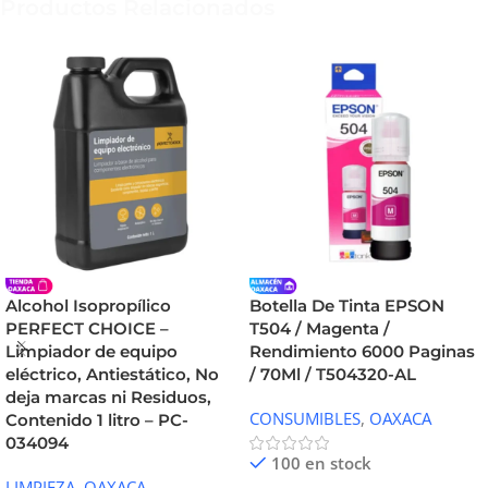
Productos Relacionados
Alcohol Isopropílico
Botella De Tinta EPSON
PERFECT CHOICE –
T504 / Magenta /
Limpiador de equipo
Rendimiento 6000 Paginas
eléctrico, Antiestático, No
/ 70Ml / T504320-AL
deja marcas ni Residuos,
CONSUMIBLES
,
OAXACA
Contenido 1 litro – PC-
034094
100 en stock
LIMPIEZA
,
OAXACA