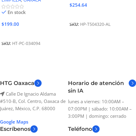
$
254.64
En stock
Añadir Al Carrito
$
199.00
SKU:
HP-T504320-AL
Añadir Al Carrito
SKU:
HT-PC-034094
HTG Oaxaca
Horario de atención
sin IA
Calle De Ignacio Aldama
#510-B, Col. Centro, Oaxaca de
lunes a viernes: 10:00AM –
Juárez, México, C.P. 68000
07:00PM | sábado: 10:00AM –
3:00PM | domingo: cerrado
Google Maps
Escríbenos
Teléfono