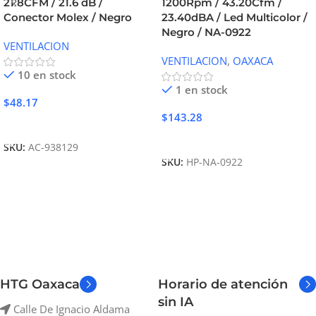
21.8CFM / 21.6 dB /
1200Rpm / 43.20Cfm /
Conector Molex / Negro
23.40dBA / Led Multicolor /
Negro / NA-0922
VENTILACION
VENTILACION
,
OAXACA
10 en stock
1 en stock
$
48.17
$
143.28
Añadir Al Carrito
Añadir Al Carrito
SKU:
AC-938129
SKU:
HP-NA-0922
HTG Oaxaca
Horario de atención
sin IA
Calle De Ignacio Aldama