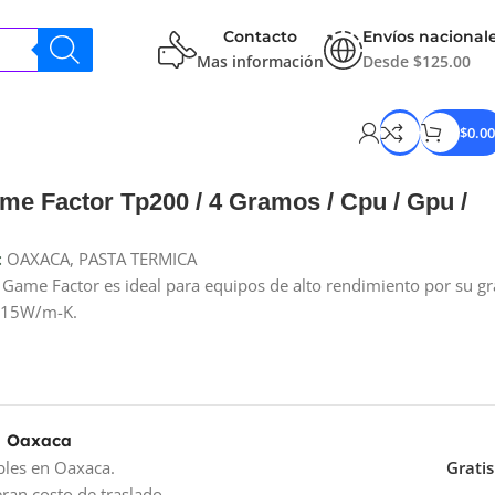
Contacto
Envíos nacional
Mas información
Desde $125.00
$
0.00
me Factor Tp200 / 4 Gramos / Cpu / Gpu /
:
OAXACA
,
PASTA TERMICA
 Game Factor es ideal para equipos de alto rendimiento por su g
5.15W/m-K.
a Oaxaca
bles en Oaxaca.
Gratis
ran costo de traslado.