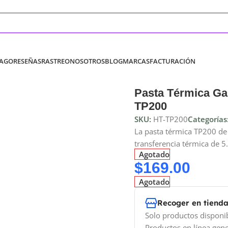
PAGO
RESEÑAS
RASTREO
NOSOTROS
BLOG
MARCAS
FACTURACIÓN
Pasta Térmica Ga
TP200
SKU:
HT-TP200
Categorías
La pasta térmica TP200 de
transferencia térmica de 
Agotado
$
169.00
Agotado
Recoger en tiend
Solo productos disponi
Productos en línea gene