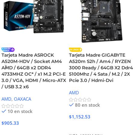
Tarjeta Madre ASROCK
Tarjeta Madre GIGABYTE
A520M-HDV / Socket AM4
A520m S2h / Am4 / RYZEN
AMD / 64GB x2 DDR4
3000 Ready / 64GB X2 Ddr4
4733MHZ OC* / x1 M.2 PCI-E
5100Mhz / 4 Sata / M.2 / 2X
3.0 / VGA, HDMI / Micro-ATX
Pcie 3.0 / Hdmi-Dvi
/ USB 3.2 x6
AMD
AMD
,
OAXACA
80 en stock
10 en stock
$
1,152.53
$
905.33
Añadir Al Carrito
Añadir Al Carrito