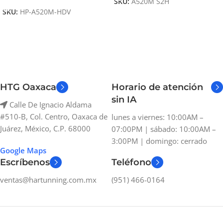
SKU:
A520M S2H
SKU:
HP-A520M-HDV
HTG Oaxaca
Horario de atención
sin IA
Calle De Ignacio Aldama
#510-B, Col. Centro, Oaxaca de
lunes a viernes: 10:00AM –
Juárez, México, C.P. 68000
07:00PM | sábado: 10:00AM –
3:00PM | domingo: cerrado
Google Maps
Escríbenos
Teléfono
ventas@hartunning.com.mx
(951) 466-0164