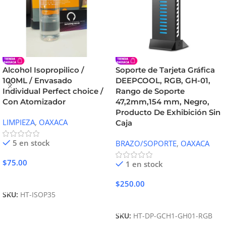
Alcohol Isopropilico /
Soporte de Tarjeta Gráfica
100ML / Envasado
DEEPCOOL, RGB, GH-01,
Individual Perfect choice /
Rango de Soporte
Con Atomizador
47,2mm,154 mm, Negro,
Producto De Exhibición Sin
LIMPIEZA
,
OAXACA
Caja
5 en stock
BRAZO/SOPORTE
,
OAXACA
$
75.00
1 en stock
Añadir Al Carrito
$
250.00
SKU:
HT-ISOP35
Añadir Al Carrito
SKU:
HT-DP-GCH1-GH01-RGB