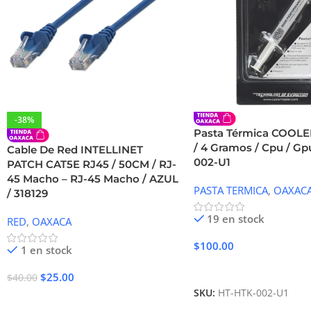
-38%
Pasta Térmica COOL
/ 4 Gramos / Cpu / Gp
Cable De Red INTELLINET
002-U1
PATCH CAT5E RJ45 / 50CM / RJ-
45 Macho – RJ-45 Macho / AZUL
PASTA TERMICA
,
OAXAC
/ 318129
19 en stock
RED
,
OAXACA
$
100.00
1 en stock
Añadir Al Carrito
$
25.00
$
40.00
SKU:
HT-HTK-002-U1
Añadir Al Carrito