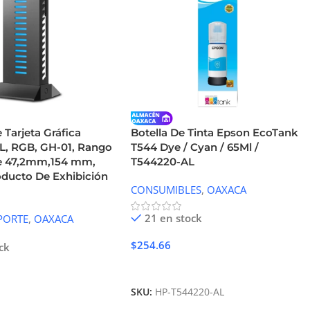
 Tarjeta Gráfica
Botella De Tinta Epson EcoTank
, RGB, GH-01, Rango
T544 Dye / Cyan / 65Ml /
e 47,2mm,154 mm,
T544220-AL
oducto De Exhibición
CONSUMIBLES
,
OAXACA
21 en stock
PORTE
,
OAXACA
$
254.66
ck
Añadir Al Carrito
SKU:
HP-T544220-AL
Carrito