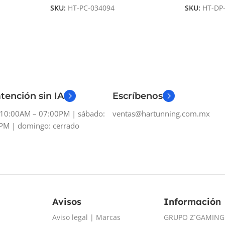
SKU:
HT-PC-034094
SKU:
HT-DP
tención sin IA
Escríbenos
: 10:00AM – 07:00PM | sábado:
ventas@hartunning.com.mx
PM | domingo: cerrado
Avisos
Información
Aviso legal | Marcas
GRUPO Z´GAMING