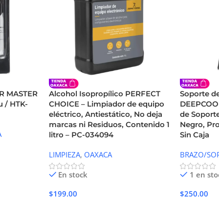
ER MASTER
Alcohol Isopropílico PERFECT
Soporte de
u / HTK-
CHOICE – Limpiador de equipo
DEEPCOOL
eléctrico, Antiestático, No deja
de Soport
marcas ni Residuos, Contenido 1
Negro, Pr
A
litro – PC-034094
Sin Caja
LIMPIEZA
,
OAXACA
BRAZO/SO
En stock
1 en sto
$
199.00
$
250.00
Añadir Al Carrito
Añadir Al 