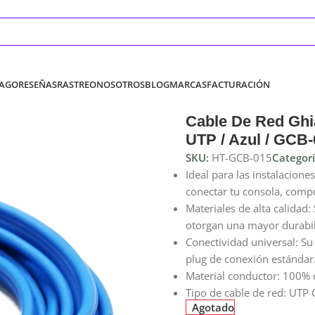
PAGO
RESEÑAS
RASTREO
NOSOTROS
BLOG
MARCAS
FACTURACIÓN
Cable De Red Ghia
UTP / Azul / GCB
SKU:
HT-GCB-015
Categorí
Ideal para las instalacion
conectar tu consola, com
Materiales de alta calidad:
otorgan una mayor durabil
Conectividad universal: Su
plug de conexión estándar
Material conductor: 100% 
Tipo de cable de red: UTP 
Agotado