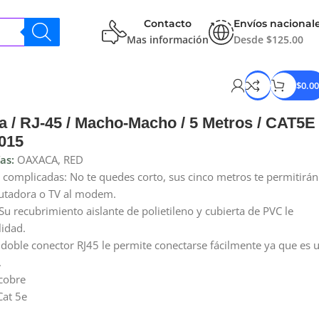
Contacto
Envíos nacional
Mas información
Desde $125.00
$
0.00
 / RJ-45 / Macho-Macho / 5 Metros / CAT5E 
-015
as:
OAXACA
,
RED
es complicadas: No te quedes corto, sus cinco metros te permitirán
putadora o TV al modem.
 Su recubrimiento aislante de polietileno y cubierta de PVC le
idad.
 doble conector RJ45 le permite conectarse fácilmente ya que es 
.
cobre
Cat 5e