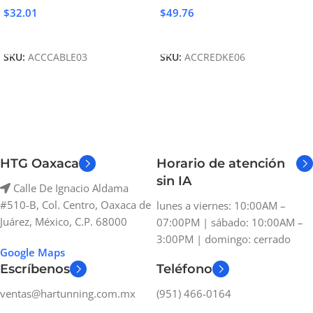
$
32.01
$
49.76
Añadir Al Carrito
Añadir Al Carrito
SKU:
ACCCABLE03
SKU:
ACCREDKE06
HTG Oaxaca
Horario de atención
sin IA
Calle De Ignacio Aldama
#510-B, Col. Centro, Oaxaca de
lunes a viernes: 10:00AM –
Juárez, México, C.P. 68000
07:00PM | sábado: 10:00AM –
3:00PM | domingo: cerrado
Google Maps
Escríbenos
Teléfono
ventas@hartunning.com.mx
(951) 466-0164