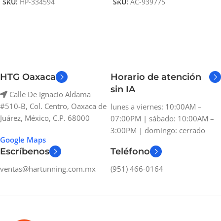
SKU:
HP-334594
SKU:
AC-939775
HTG Oaxaca
Horario de atención
sin IA
Calle De Ignacio Aldama
#510-B, Col. Centro, Oaxaca de
lunes a viernes: 10:00AM –
Juárez, México, C.P. 68000
07:00PM | sábado: 10:00AM –
3:00PM | domingo: cerrado
Google Maps
Escríbenos
Teléfono
ventas@hartunning.com.mx
(951) 466-0164