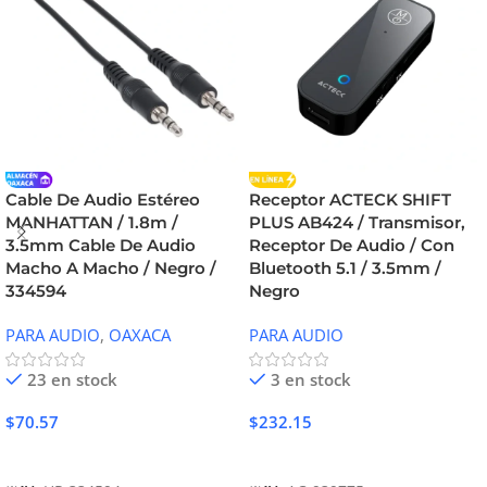
Cable De Audio Estéreo
Receptor ACTECK SHIFT
MANHATTAN / 1.8m /
PLUS AB424 / Transmisor,
3.5mm Cable De Audio
Receptor De Audio / Con
Macho A Macho / Negro /
Bluetooth 5.1 / 3.5mm /
334594
Negro
PARA AUDIO
,
OAXACA
PARA AUDIO
23 en stock
3 en stock
$
70.57
$
232.15
Añadir Al Carrito
Añadir Al Carrito