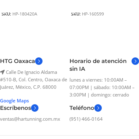
Añadir Al Carrito
Añadir Al Carrito
SKU:
HP-180420A
SKU:
HP-160599
HTG Oaxaca
Horario de atención
sin IA
Calle De Ignacio Aldama
#510-B, Col. Centro, Oaxaca de
lunes a viernes: 10:00AM –
Juárez, México, C.P. 68000
07:00PM | sábado: 10:00AM –
3:00PM | domingo: cerrado
Google Maps
Escríbenos
Teléfono
ventas@hartunning.com.mx
(951) 466-0164