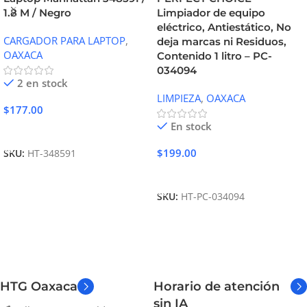
1.8 M / Negro
Limpiador de equipo
eléctrico, Antiestático, No
CARGADOR PARA LAPTOP
,
deja marcas ni Residuos,
OAXACA
Contenido 1 litro – PC-
034094
2 en stock
LIMPIEZA
,
OAXACA
$
177.00
En stock
Añadir Al Carrito
$
199.00
SKU:
HT-348591
Añadir Al Carrito
SKU:
HT-PC-034094
HTG Oaxaca
Horario de atención
sin IA